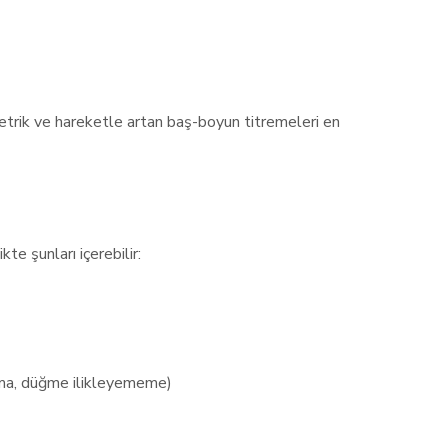
metrik ve hareketle artan baş-boyun titremeleri en
te şunları içerebilir:
nma, düğme ilikleyememe)