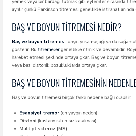
yemek veya bir bardağı tutmak gibi eylemler sırasında titr
ayrılır çünkü Parkinson titremesi genellikle istirahat anında 
BAŞ VE BOYUN TITREMESI NEDIR?
Baş ve boyun titremesi
,
başın yukarı-aşağı ya da sağa-so
gösterir. Bu
titremeler
genellikle ritmik ve devamlıdır. Boy
hareket etmesi şeklinde ortaya çıkar. Baş ve boyun titremes
veya bazı distonik bozukluklarda ortaya çıkar.
BAŞ VE BOYUN TITREMESININ NEDENL
Baş ve boyun titremesi birçok farklı nedene bağlı olabilir:
Esansiyel tremor
(en yaygın neden)
Distoni
(kasların istemsiz kasılması)
Multipl skleroz (MS)