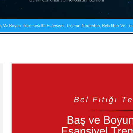
Beyin Cerrahisi ve Nöroşirürji Uzmanı
ş Ve Boyun Titremesi Ile Esansiyel Tremor: Nedenleri, Belirtileri Ve Te