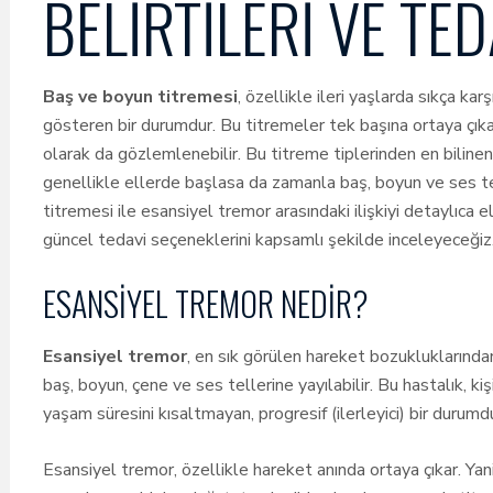
BELIRTILERI VE TE
Baş ve boyun titremesi
, özellikle ileri yaşlarda sıkça ka
gösteren bir durumdur. Bu titremeler tek başına ortaya çıkabil
olarak da gözlemlenebilir. Bu titreme tiplerinden en bilinen
genellikle ellerde başlasa da zamanla baş, boyun ve ses tel
titremesi ile esansiyel tremor arasındaki ilişkiyi detaylıca el
güncel tedavi seçeneklerini kapsamlı şekilde inceleyeceğiz
ESANSIYEL TREMOR NEDIR?
Esansiyel tremor
, en sık görülen hareket bozukluklarından
baş, boyun, çene ve ses tellerine yayılabilir. Bu hastalık, k
yaşam süresini kısaltmayan, progresif (ilerleyici) bir durumdu
Esansiyel tremor, özellikle hareket anında ortaya çıkar. Ya