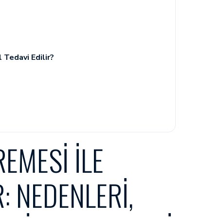
 Tedavi Edilir?
EMESI ILE
: NEDENLERI,