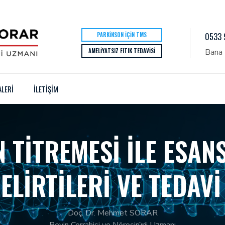
PARKINSON İÇIN TMS
0533 
AMELIYATSIZ FITIK TEDAVISI
Bana 
ALERİ
İLETİŞİM
 TITREMESI ILE ESAN
ELIRTILERI VE TEDAV
Doç. Dr. Mehmet SORAR