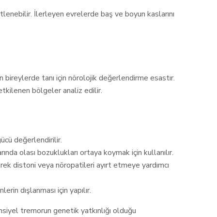
enebilir. İlerleyen evrelerde baş ve boyun kaslarını
bireylerde tanı için nörolojik değerlendirme esastır.
tkilenen bölgeler analiz edilir.
ücü değerlendirilir.
arında olası bozuklukları ortaya koymak için kullanılır.
ölçerek distoni veya nöropatileri ayırt etmeye yardımcı
erin dışlanması için yapılır.
nsiyel tremorun genetik yatkınlığı olduğu