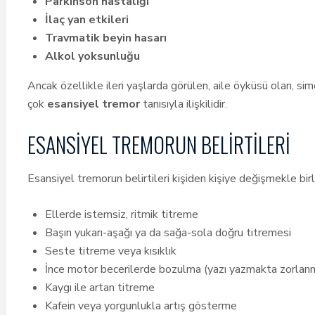
Parkinson hastalığı
İlaç yan etkileri
Travmatik beyin hasarı
Alkol yoksunluğu
Ancak özellikle ileri yaşlarda görülen, aile öyküsü olan, si
çok
esansiyel tremor
tanısıyla ilişkilidir.
ESANSIYEL TREMORUN BELIRTILERI
Esansiyel tremorun belirtileri kişiden kişiye değişmekle birlik
Ellerde istemsiz, ritmik titreme
Başın yukarı-aşağı ya da sağa-sola doğru titremesi
Seste titreme veya kısıklık
İnce motor becerilerde bozulma (yazı yazmakta zorla
Kaygı ile artan titreme
Kafein veya yorgunlukla artış gösterme