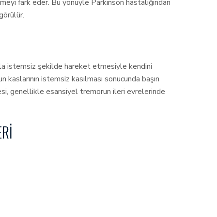
emeyi fark eder. Bu yönüyle Parkinson hastalığından
görülür.
la istemsiz şekilde hareket etmesiyle kendini
un kaslarının istemsiz kasılması sonucunda başın
i, genellikle esansiyel tremorun ileri evrelerinde
ERI