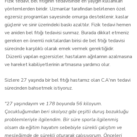
Fizik tedavi, bel fıtığının tedavisinde en yaygın kullanılan
yöntemlerden biridir. Uzmanlar tarafından belirlenen özel
egzersiz programları sayesinde omurga desteklenir, kaslar
güçlenir ve sinir üzerindeki baskı azaltılır. Fizik tedavi hemen
ve aniden bel fıtığı tedavisi sunmaz. Burada dikkat etmeniz
gereken en önemli noktalardan birisi de bel fıtığı tedavisi
sürecinde karşılıklı olarak emek vermek gerektiğidir.
Düzenli yapılan egzersizler, hastaların ağrılarının azalmasına
ve hareket kabiliyetlerinin artmasına yardımcı olur.
Sizlere 27 yaşında bir bel fıtığı hastamız olan C.A'nın tedavi
sürecinden bahsetmek istiyoruz.
"27 yaşındayım ve 178 boyunda 56 kiloyum.
Çocukluğumdan beri skolyoz gibi çeşitli duruş bozukluğu
problemleriyle ilgilendim. Bir süre sporla ilgilenmiş
olsam da eğitim hayatım sebebiyle sürekli çalıştım ve
mesleğimde de sürekli oturarak çalışıyorum. Önceleri