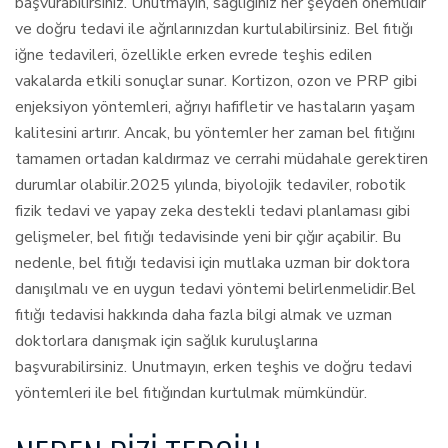
başvurabilirsiniz. Unutmayın, sağlığınız her şeyden önemlidir
ve doğru tedavi ile ağrılarınızdan kurtulabilirsiniz. Bel fıtığı
iğne tedavileri, özellikle erken evrede teşhis edilen
vakalarda etkili sonuçlar sunar. Kortizon, ozon ve PRP gibi
enjeksiyon yöntemleri, ağrıyı hafifletir ve hastaların yaşam
kalitesini artırır. Ancak, bu yöntemler her zaman bel fıtığını
tamamen ortadan kaldırmaz ve cerrahi müdahale gerektiren
durumlar olabilir.2025 yılında, biyolojik tedaviler, robotik
fizik tedavi ve yapay zeka destekli tedavi planlaması gibi
gelişmeler, bel fıtığı tedavisinde yeni bir çığır açabilir. Bu
nedenle, bel fıtığı tedavisi için mutlaka uzman bir doktora
danışılmalı ve en uygun tedavi yöntemi belirlenmelidir.Bel
fıtığı tedavisi hakkında daha fazla bilgi almak ve uzman
doktorlara danışmak için sağlık kuruluşlarına
başvurabilirsiniz. Unutmayın, erken teşhis ve doğru tedavi
yöntemleri ile bel fıtığından kurtulmak mümkündür.