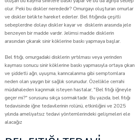
oluşan bu kayma sinirlere baskı yapar ve bu da ağrıya sebep
olur. Peki bu diskler nerededir? Omurgayı oluşturan omurlar
ve diskler birlikte hareket ederler. Bel fıtığında çeşitli
sebeplerdne dolayı diskler kayar ve disklerin arasında jele
benzeyen bir madde vardır. Jelimsi madde disklerin
arasından çıkarak sinir köklerine baskı yapmaya başlar.
Bel fıtığı, omurgadaki disklerin yırtılması veya yerinden
kayması sonucu sinir köklerine baskı yapmasıyla ortaya çıkan
ve şiddetli ağrı, uyuşma, karıncalanma gibi semptomlara
neden olan yaygın bir sağlık sorunudur. Özellikle cerrahi
müdahaleden kaçınmak isteyen hastalar, "Bel fıtığı iğneyle
geçer mi?" sorusunu sıkça sormaktadır. Bu yazıda, bel fıtığı
tedavisinde iğne tedavilerinin rolünü, etkinliğini ve 2025
yılında ameliyatsız tedavi yöntemlerindeki gelişmeleri ele
alacağız