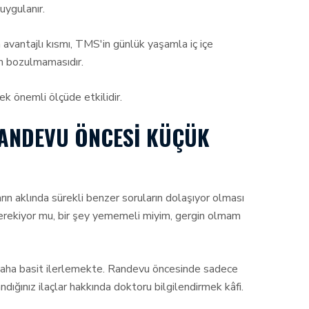
uygulanır.
 avantajlı kısmı, TMS'in günlük yaşamla iç içe
in bozulmamasıdır.
k önemli ölçüde etkilidir.
RANDEVU ÖNCESI KÜÇÜK
 aklında sürekli benzer soruların dolaşıyor olması
erekiyor mu, bir şey yememeli miyim, gergin olmam
aha basit ilerlemekte. Randevu öncesinde sadece
dığınız ilaçlar hakkında doktoru bilgilendirmek kâfi.