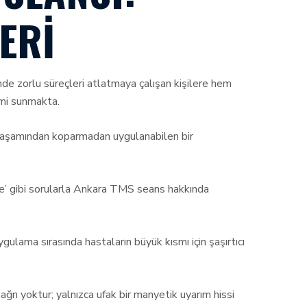
ERI
e zorlu süreçleri atlatmaya çalışan kişilere hem
mi sunmakta.
 yaşamından koparmadan uygulanabilen bir
kte’ gibi sorularla Ankara TMS seans hakkında
ulama sırasında hastaların büyük kısmı için şaşırtıcı
ğrı yoktur; yalnızca ufak bir manyetik uyarım hissi