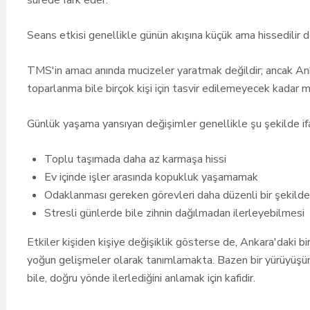
sürede fark eder.
Seans etkisi genellikle günün akışına küçük ama hissedilir 
TMS'in amacı anında mucizeler yaratmak değildir; ancak Anka
toparlanma bile birçok kişi için tasvir edilemeyecek kadar mü
Günlük yaşama yansıyan değişimler genellikle şu şekilde ifa
Toplu taşımada daha az karmaşa hissi
Ev içinde işler arasında kopukluk yaşamamak
Odaklanması gereken görevleri daha düzenli bir şekilde
Stresli günlerde bile zihnin dağılmadan ilerleyebilmesi
Etkiler kişiden kişiye değişiklik gösterse de, Ankara'daki b
yoğun gelişmeler olarak tanımlamakta. Bazen bir yürüyüşün a
bile, doğru yönde ilerlediğini anlamak için kafidir.