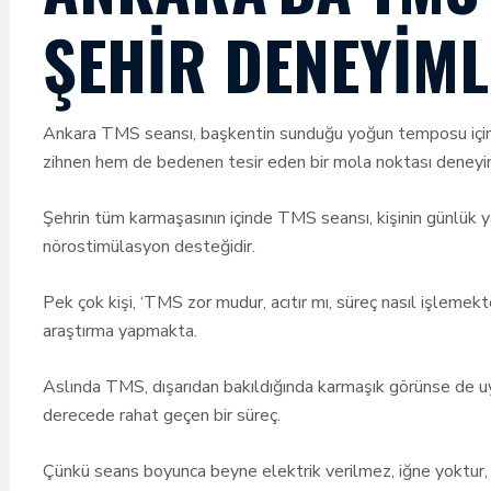
ŞEHIR DENEYIML
Ankara TMS seansı, başkentin sunduğu yoğun temposu içind
zihnen hem de bedenen tesir eden bir mola noktası deneyi
Şehrin tüm karmaşasının içinde TMS seansı, kişinin günlük
nörostimülasyon desteğidir.
Pek çok kişi, ‘TMS zor mudur, acıtır mı, süreç nasıl işleme
araştırma yapmakta.
Aslında TMS, dışarıdan bakıldığında karmaşık görünse de uyg
derecede rahat geçen bir süreç.
Çünkü seans boyunca beyne elektrik verilmez, iğne yoktur, a