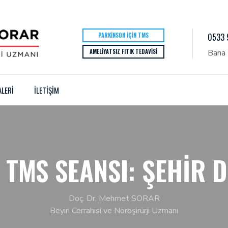
PARKINSON İÇIN TMS
0533 
AMELIYATSIZ FITIK TEDAVISI
Bana 
ALERİ
İLETİŞİM
TMS SEANSI: ŞEHIR 
Doç. Dr. Mehmet SORAR
Beyin Cerrahisi ve Nöroşirürji Uzmanı