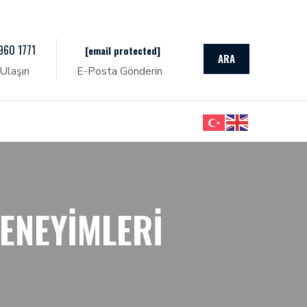
960 1771
[email protected]
ARA
Ulaşın
E-Posta Gönderin
DENEYIMLERI