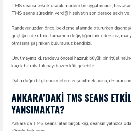
TMS seansı teknik olarak modern bir uygulamadır, hastalar
TMS seans sürecinin verdiği hissiyatın son derece sakin ve s
Randevunuzdan önce, bekleme alanında otururken dışarıdaki 
geçtiğinizde ritmin tamamen değiştiğini fark edersiniz; man
olmasına şaşırırken bulursunuz kendinizi.
Unutmayınız ki, randevu öncesi hazırlık büyük bir ritüel hal
küçük bir rahatlık payı bazen kâfi gelebilir.
Daha doğru bilgilendirmelere erişebilmek adına, drsorar.com 
ANKARA’DAKI TMS SEANS ETKI
YANSIMAKTA?
Ankara'da TMS seansı alan birçok kişi, seansın yalnızca od