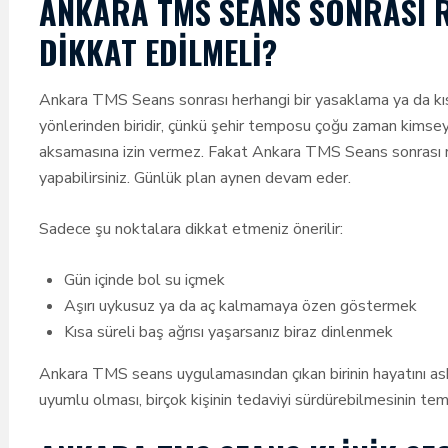
ANKARA TMS SEANS SONRASI R
DIKKAT EDILMELI?
Ankara TMS Seans sonrası herhangi bir yasaklama ya da kıs
yönlerinden biridir, çünkü şehir temposu çoğu zaman kimsey
aksamasına izin vermez. Fakat Ankara TMS Seans sonrası raha
yapabilirsiniz. Günlük plan aynen devam eder.
Sadece şu noktalara dikkat etmeniz önerilir:
Gün içinde bol su içmek
Aşırı uykusuz ya da aç kalmamaya özen göstermek
Kısa süreli baş ağrısı yaşarsanız biraz dinlenmek
Ankara TMS seans uygulamasından çıkan birinin hayatını as
uyumlu olması, birçok kişinin tedaviyi sürdürebilmesinin tem